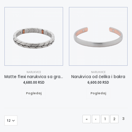
NARUKVICE
NARUKVICE
Matte flexi narukvica sa grafičkom šarom XL
Narukvica od čelika i bakra
4,680.00 RSD
6,600.00 RSD
Pogledaj
Pogledaj
3
«
‹
1
2