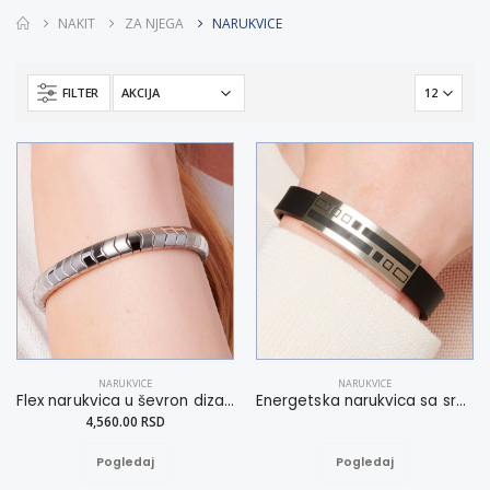
NAKIT
ZA NJEGA
NARUKVICE
FILTER
NARUKVICE
NARUKVICE
Flex narukvica u ševron dizajnu XXL
Energetska narukvica sa srednjim delom od nerđajućeg čelika
4,560.00 RSD
Pogledaj
Pogledaj