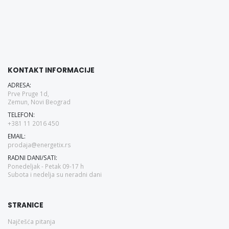
KONTAKT INFORMACIJE
ADRESA:
Prve Pruge 1d,
Zemun, Novi Beograd
TELEFON:
+381 11 2016 450
EMAIL:
prodaja@energetix.rs
RADNI DANI/SATI:
Ponedeljak - Petak 09-17 h
Subota i nedelja su neradni dani
STRANICE
Najčešća pitanja