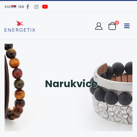
RSD
SRB
0
Narukvice