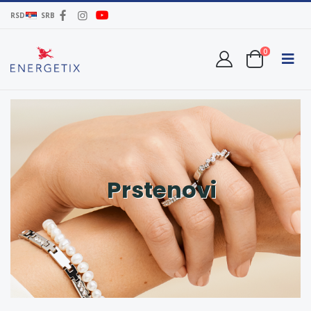
RSD
SRB
0
Prstenovi