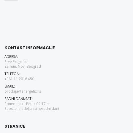
KONTAKT INFORMACIJE
ADRESA:
Prve Pruge 1d,
Zemun, Novi Beograd
TELEFON:
+381 11 2016 450
EMAIL:
prodaja@energetix.rs
RADNI DANI/SATI:
Ponedeljak - Petak 09-17 h
Subota i nedelja su neradni dani
STRANICE