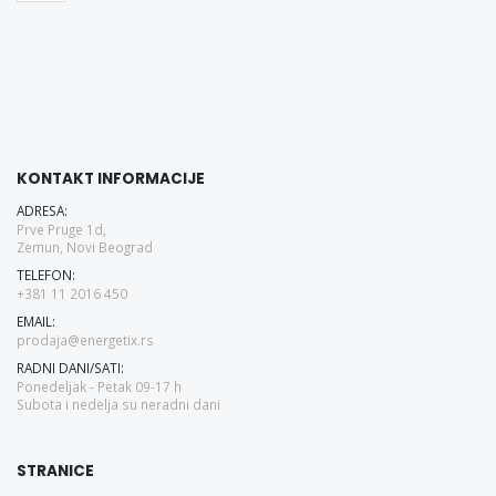
KONTAKT INFORMACIJE
ADRESA:
Prve Pruge 1d,
Zemun, Novi Beograd
TELEFON:
+381 11 2016 450
EMAIL:
prodaja@energetix.rs
RADNI DANI/SATI:
Ponedeljak - Petak 09-17 h
Subota i nedelja su neradni dani
STRANICE