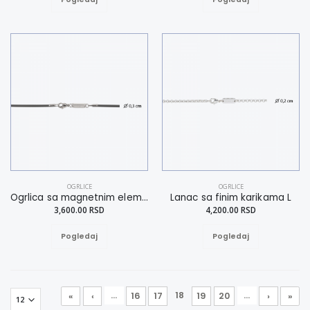
OGRLICE
OGRLICE
Ogrlica sa magnetnim elementima M
Lanac sa finim karikama L
3,600.00 RSD
4,200.00 RSD
Pogledaj
Pogledaj
...
18
...
«
‹
16
17
19
20
›
»