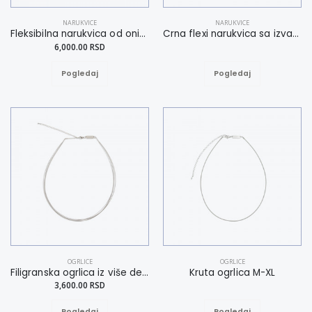
NARUKVICE
NARUKVICE
Fleksibilna narukvica od onix perli L-XL
Crna flexi narukvica sa izvanrednim uzorkom L
6,000.00 RSD
Pogledaj
Pogledaj
OGRLICE
OGRLICE
Filigranska ogrlica iz više delova M-XL
Kruta ogrlica M-XL
3,600.00 RSD
Pogledaj
Pogledaj