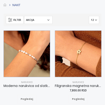
NAKIT
FILTER
NARUKVICE
NARUKVICE
Moderna narukvica od slatkovodnih bisera S-L
Filigranska magnetna narukvica sa svetlucavom zvezdom S-L
7,800.00 RSD
Pogledaj
Pogledaj