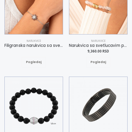
NARUKVICE
NARUKVICE
Filigranska narukvica sa svetlucavim kristalnim cvetom S-L
Narukvica sa svetlucavim perlama od gorskog kristala S-L
9,360.00 RSD
Pogledaj
Pogledaj