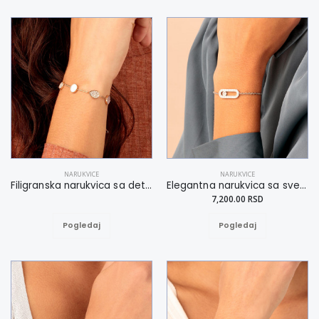
NARUKVICE
NARUKVICE
Filigranska narukvica sa detaljima od sedefa S-L
Elegantna narukvica sa svetlucavim efektom S-L
7,200.00 RSD
Pogledaj
Pogledaj