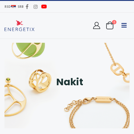
RSD
SRB
0
Nakit