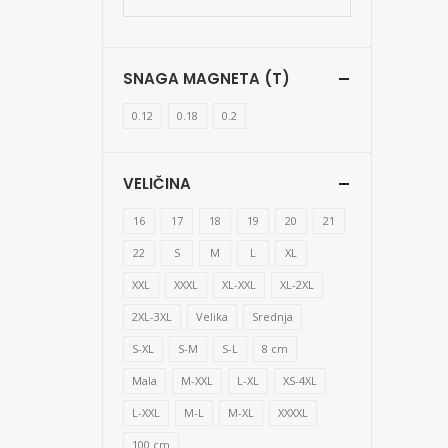
SNAGA MAGNETA (T)
0.12
0.18
0.2
VELIČINA
16
17
18
19
20
21
22
S
M
L
XL
XXL
XXXL
XL-XXL
XL-2XL
2XL-3XL
Velika
Srednja
S-XL
S-M
S-L
8 cm
Mala
M-XXL
L-XL
XS-4XL
L-XXL
M-L
M-XL
XXXXL
100 cm