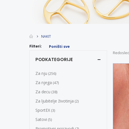
NAKIT
Filteri:
Poništi sve
Redosled
PODKATEGORIJE
Za nju
(256)
Za njega
(47)
Za decu
(38)
Za ljubitelje životinja
(2)
SportEX
(3)
Satovi
(5)
Promotivni proizvodi
(7)