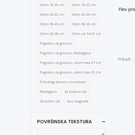
Obim 18-20 cm
Obim 18-22 cm
Flex pr
Obim 20-22 cm
Obim 20-24 cm
Obim 38-45 cm
Obim 38-50 cm
Obim 42-50 cm
Obim od 14-20 cm
Pogodno za gravuru
Pogodno za gravuru, Rastegljivo
Prikaži:
Pogodno za gravuru, obim max 27 cm
Pogodno za gravuru, obim max 32 cm
Poludragi kamen-rozenkvarc
Rastegljivo
Za bušene uši
Za bušne uši
bez magneta
POVRŠINSKA TEKSTURA