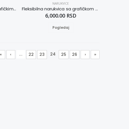
NARUKVICE
Dvobojna flex narukvica s grafičkim uzorkom M
Fleksibilna narukvica sa grafičkom šarom M
6,000.00 RSD
Pogledaj
...
24
«
‹
22
23
25
26
›
»