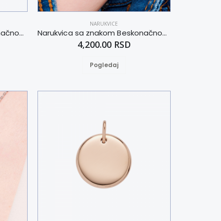
NARUKVICE
Narukvica sa znakom Beskonačnost boja zlata S-L
Narukvica sa znakom Beskonačnost S-L
4,200.00 RSD
Pogledaj