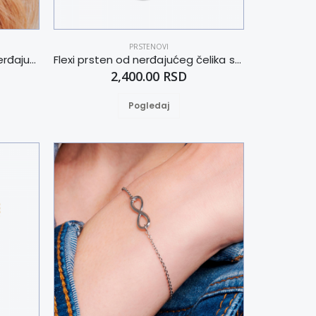
PRSTENOVI
Jednostavne naušnice od nerđajućeg čelika
Flexi prsten od nerđajućeg čelika sa bakrom 18
2,400.00 RSD
Pogledaj