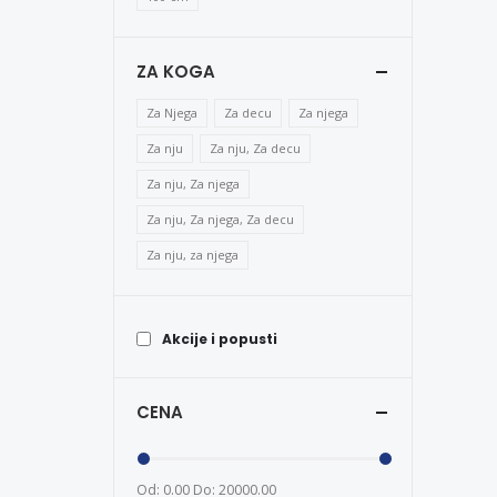
ZA KOGA
Za Njega
Za decu
Za njega
Za nju
Za nju, Za decu
Za nju, Za njega
Za nju, Za njega, Za decu
Za nju, za njega
Akcije i popusti
CENA
Od: 0.00
Do: 20000.00