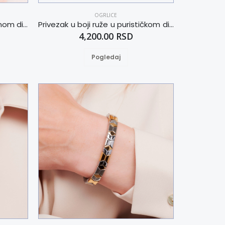
OGRLICE
Okrugli privezak u bezvremenom dizajnu
Privezak u boji ruže u purističkom dizajnu
4,200.00 RSD
Pogledaj