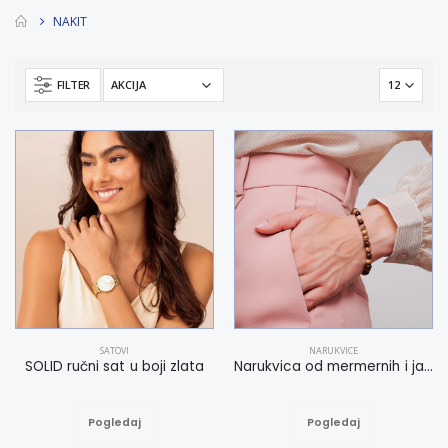
NAKIT
FILTER
SATOVI
NARUKVICE
SOLID ručni sat u boji zlata
Narukvica od mermernih i jaspis perli M-L
Pogledaj
Pogledaj