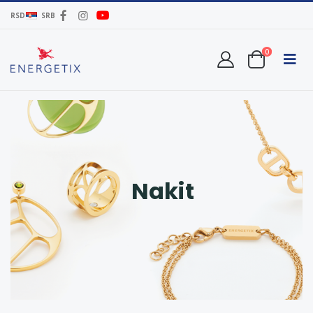
RSD
SRB
0
Nakit