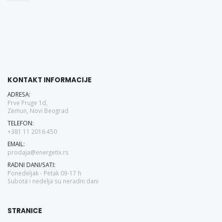
KONTAKT INFORMACIJE
ADRESA:
Prve Pruge 1d,
Zemun, Novi Beograd
TELEFON:
+381 11 2016 450
EMAIL:
prodaja@energetix.rs
RADNI DANI/SATI:
Ponedeljak - Petak 09-17 h
Subota i nedelja su neradni dani
STRANICE