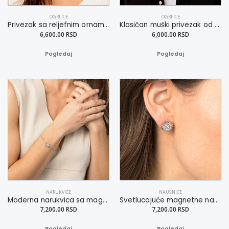
OGRLICE
OGRLICE
Privezak sa reljefnim ornamemtima
Klasičan muški privezak od čelika i kože
6,600.00 RSD
6,000.00 RSD
Pogledaj
Pogledaj
NARUKVICE
NAUŠNICE
Moderna narukvica sa magnetima zvezdastog dizajna S-L
Svetlucajuće magnetne naušnice sa kristalima
7,200.00 RSD
7,200.00 RSD
Pogledaj
Pogledaj