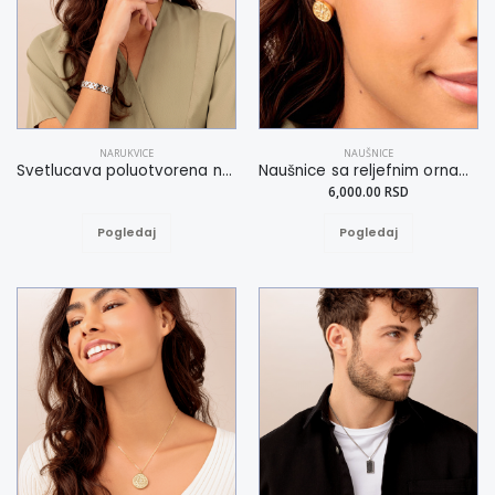
NARUKVICE
NAUŠNICE
Svetlucava poluotvorena narukvica sa ornamentima
Naušnice sa reljefnim ornamentima
6,000.00 RSD
Pogledaj
Pogledaj