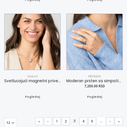
OGRLICE
PRSTENOVI
Svetlucajući magnetni privezak
Moderan prsten sa simpatičnim detaljima 19
7,200.00 RSD
Pogledaj
Pogledaj
3
...
«
‹
1
2
4
5
›
»