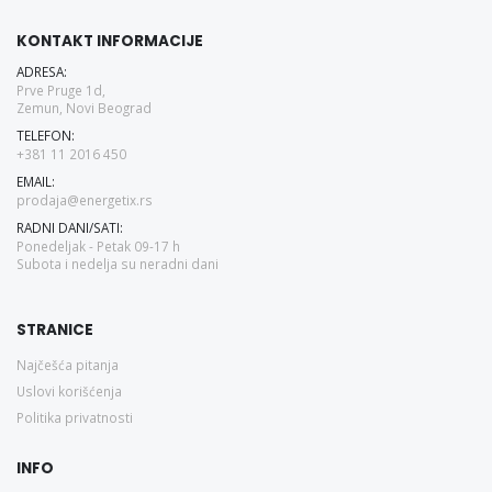
KONTAKT INFORMACIJE
ADRESA:
Prve Pruge 1d,
Zemun, Novi Beograd
TELEFON:
+381 11 2016 450
EMAIL:
prodaja@energetix.rs
RADNI DANI/SATI:
Ponedeljak - Petak 09-17 h
Subota i nedelja su neradni dani
STRANICE
Najčešća pitanja
Uslovi korišćenja
Politika privatnosti
INFO