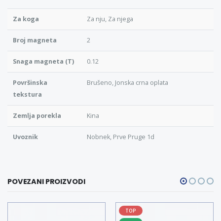
Za koga
Za nju, Za njega
Broj magneta
2
Snaga magneta (T)
0.12
Površinska
Brušeno, Jonska crna oplata
tekstura
Zemlja porekla
Kina
Uvoznik
Nobnek, Prve Pruge 1d
POVEZANI PROIZVODI
TOP