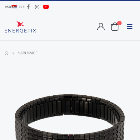
RSD
SRB
0
NARUKVICE