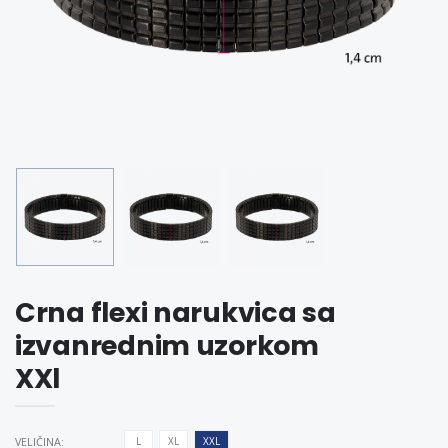
Crna flexi narukvica sa
izvanrednim uzorkom
XXl
VELIČINA:
L
XL
XXL