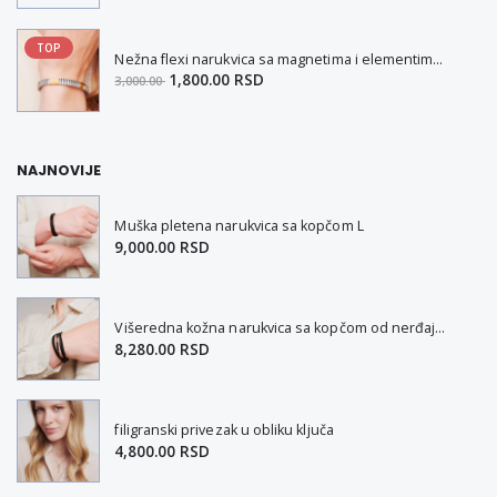
TOP
Nežna flexi narukvica sa magnetima i elementima u boji zlata i bakrom M
1,800.00 RSD
3,000.00
NAJNOVIJE
Muška pletena narukvica sa kopčom L
9,000.00 RSD
Višeredna kožna narukvica sa kopčom od nerđajućeg čelika L-XL
8,280.00 RSD
filigranski privezak u obliku ključa
4,800.00 RSD