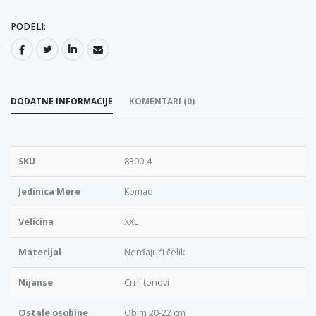
PODELI:
DODATNE INFORMACIJE
KOMENTARI (0)
SKU
8300-4
Jedinica Mere
Komad
Veličina
XXL
Materijal
Nerđajući čelik
Nijanse
Crni tonovi
Ostale osobine
Obim 20-22 cm