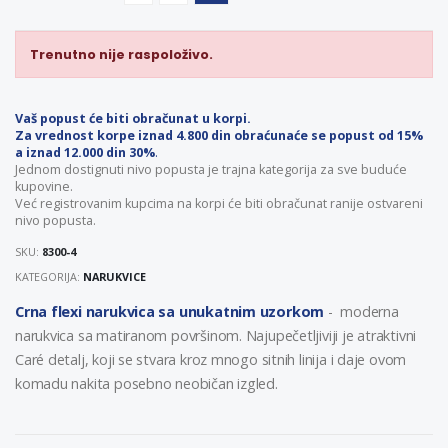
Trenutno nije raspoloživo.
Vaš popust će biti obračunat u korpi.
Za vrednost korpe iznad 4.800 din obraćunaće se popust od 15%
a iznad 12.000 din 30%
.
Jednom dostignuti nivo popusta je trajna kategorija za sve buduće
kupovine.
Već registrovanim kupcima na korpi će biti obračunat ranije ostvareni
nivo popusta.
SKU:
8300-4
KATEGORIJA:
NARUKVICE
Crna flexi narukvica sa unukatnim uzorkom
- moderna
narukvica sa matiranom površinom. Najupečetljiviji je atraktivni
Caré detalj, koji se stvara kroz mnogo sitnih linija i daje ovom
komadu nakita posebno neobičan izgled.