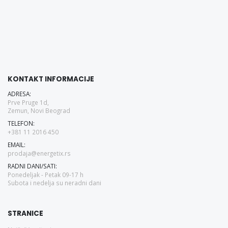
KONTAKT INFORMACIJE
ADRESA:
Prve Pruge 1d,
Zemun, Novi Beograd
TELEFON:
+381 11 2016 450
EMAIL:
prodaja@energetix.rs
RADNI DANI/SATI:
Ponedeljak - Petak 09-17 h
Subota i nedelja su neradni dani
STRANICE