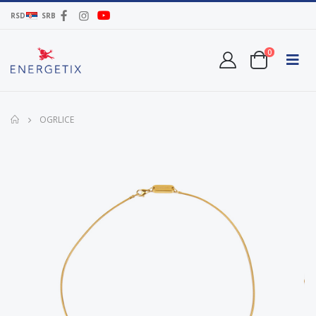
RSD
SRB
0
OGRLICE