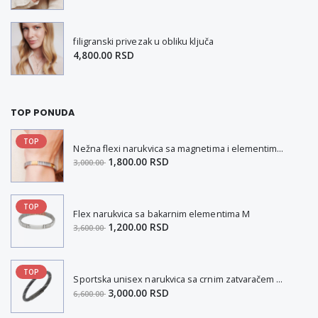
filigranski privezak u obliku ključa
4,800.00 RSD
TOP PONUDA
TOP
Nežna flexi narukvica sa magnetima i elementima u boji zlata i bakrom M
1,800.00 RSD
3,000.00
TOP
Flex narukvica sa bakarnim elementima M
1,200.00 RSD
3,600.00
TOP
Sportska unisex narukvica sa crnim zatvaračem od nerđajućeg čelika i magnetom M
3,000.00 RSD
6,600.00