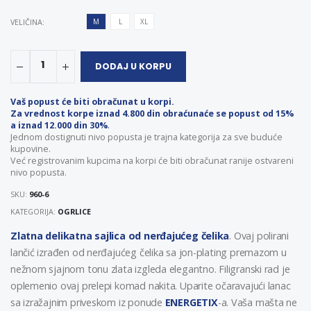
VELIČINA:
M
L
XL
1
DODAJ U KORPU
Vaš popust će biti obračunat u korpi.
Za vrednost korpe iznad 4.800 din obraćunaće se popust od 15%
a iznad 12.000 din 30%
.
Jednom dostignuti nivo popusta je trajna kategorija za sve buduće
kupovine.
Već registrovanim kupcima na korpi će biti obračunat ranije ostvareni
nivo popusta.
SKU:
960-6
KATEGORIJA:
OGRLICE
Zlatna delikatna sajlica od nerđajućeg čelika
. Ovaj polirani
lančić izrađen od nerđajućeg čelika sa jon-plating premazom u
nežnom sjajnom tonu zlata izgleda elegantno. Filigranski rad je
oplemenio ovaj prelepi komad nakita. Uparite očaravajući lanac
sa izražajnim priveskom iz ponude
ENERGETIX
-a. Vaša mašta ne