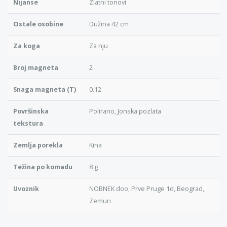
Nijanse
Zlatni tonovi
Ostale osobine
Dužina 42 cm
Za koga
Za nju
Broj magneta
2
Snaga magneta (T)
0.12
Površinska
Polirano, Jonska pozlata
tekstura
Zemlja porekla
Kina
Težina po komadu
8 g
Uvoznik
NOBNEK doo, Prve Pruge 1d, Beograd,
Zemun