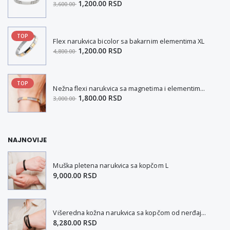
1,200.00 RSD
3,600.00
TOP
Flex narukvica bicolor sa bakarnim elementima XL
1,200.00 RSD
4,800.00
TOP
Nežna flexi narukvica sa magnetima i elementima u boji zlata i bakrom M
1,800.00 RSD
3,000.00
NAJNOVIJE
Muška pletena narukvica sa kopčom L
9,000.00 RSD
Višeredna kožna narukvica sa kopčom od nerđajućeg čelika L-XL
8,280.00 RSD