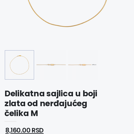
Delikatna sajlica u boji
zlata od nerđajućeg
čelika M
8,160.00 RSD