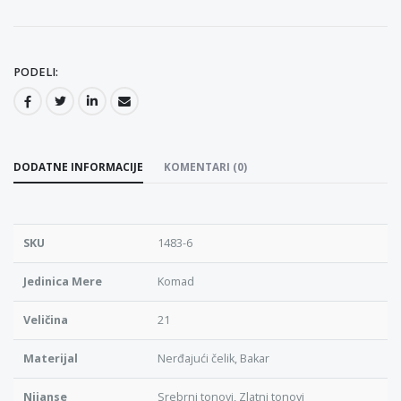
PODELI:
DODATNE INFORMACIJE
KOMENTARI (0)
SKU
1483-6
Jedinica Mere
Komad
Veličina
21
Materijal
Nerđajući čelik, Bakar
Nijanse
Srebrni tonovi, Zlatni tonovi