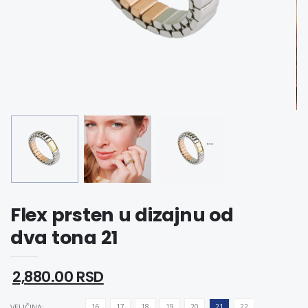
Flex prsten u dizajnu od
dva tona 21
2,880.00 RSD
VELIČINA:
16
17
18
19
20
21
22