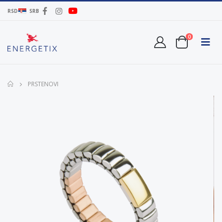
RSD
SRB
0
PRSTENOVI