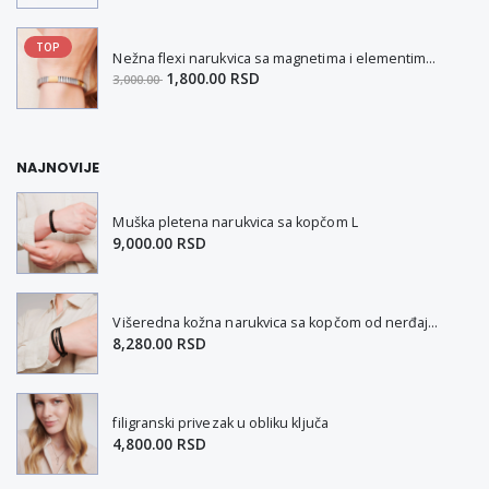
TOP
Nežna flexi narukvica sa magnetima i elementima u boji zlata i bakrom M
1,800.00 RSD
3,000.00
NAJNOVIJE
Muška pletena narukvica sa kopčom L
9,000.00 RSD
Višeredna kožna narukvica sa kopčom od nerđajućeg čelika L-XL
8,280.00 RSD
filigranski privezak u obliku ključa
4,800.00 RSD