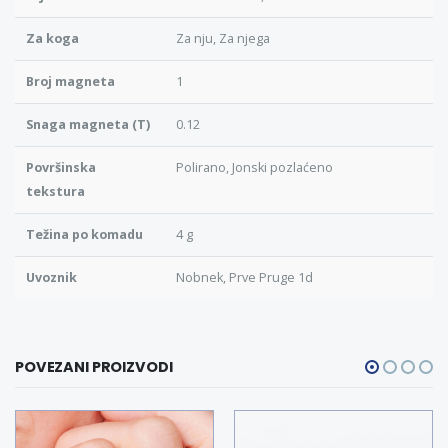
Za koga
Za nju, Za njega
Broj magneta
1
Snaga magneta (T)
0.12
Površinska
Polirano, Jonski pozlaćeno
tekstura
Težina po komadu
4 g
Uvoznik
Nobnek, Prve Pruge 1d
POVEZANI PROIZVODI