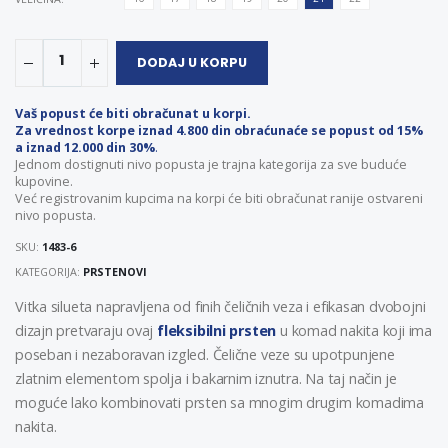
1
DODAJ U KORPU
Vaš popust će biti obračunat u korpi.
Za vrednost korpe iznad 4.800 din obraćunaće se popust od 15%
a iznad 12.000 din 30%
.
Jednom dostignuti nivo popusta je trajna kategorija za sve buduće
kupovine.
Već registrovanim kupcima na korpi će biti obračunat ranije ostvareni
nivo popusta.
SKU:
1483-6
KATEGORIJA:
PRSTENOVI
Vitka silueta napravljena od finih čeličnih veza i efikasan dvobojni
dizajn pretvaraju ovaj
fleksibilni prsten
u komad nakita koji ima
poseban i nezaboravan izgled. Čelične veze su upotpunjene
zlatnim elementom spolja i bakarnim iznutra. Na taj način je
moguće lako kombinovati prsten sa mnogim drugim komadima
nakita.