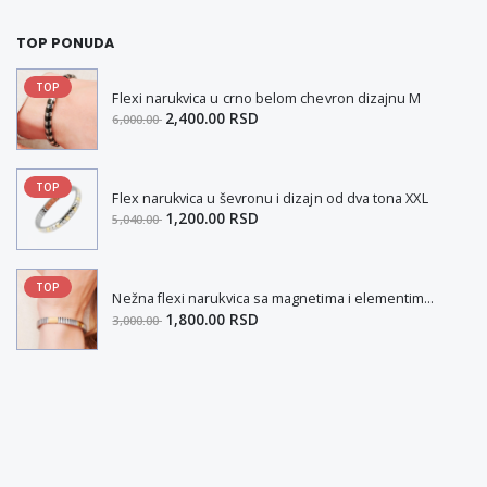
TOP PONUDA
TOP
Flexi narukvica u crno belom chevron dizajnu M
2,400.00 RSD
6,000.00
TOP
Flex narukvica u ševronu i dizajn od dva tona XXL
1,200.00 RSD
5,040.00
TOP
Nežna flexi narukvica sa magnetima i elementima u boji zlata i bakrom M
1,800.00 RSD
3,000.00