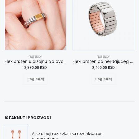
PRSTENOVI
PRSTENOVI
Flex prsten u dizajnu od dva tona 16
Flexi prsten od nerđajućeg čelika sa bakrom 16
2,880.00 RSD
2,400.00 RSD
Pogledaj
Pogledaj
ISTAKNUTI PROIZVODI
Alke u boji roze zlata sa rozenkvarcom