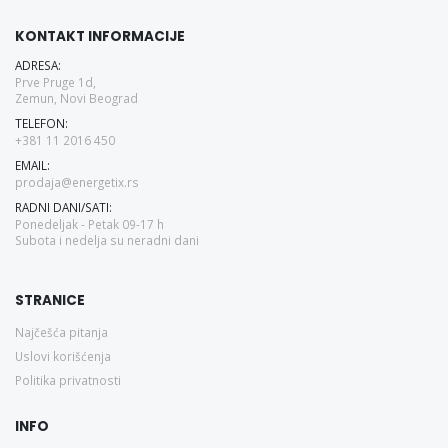
KONTAKT INFORMACIJE
ADRESA:
Prve Pruge 1d,
Zemun, Novi Beograd
TELEFON:
+381 11 2016 450
EMAIL:
prodaja@energetix.rs
RADNI DANI/SATI:
Ponedeljak - Petak 09-17 h
Subota i nedelja su neradni dani
STRANICE
Najčešća pitanja
Uslovi korišćenja
Politika privatnosti
INFO