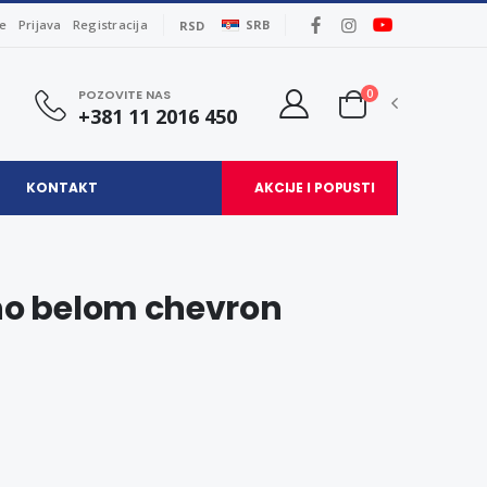
je
Prijava
Registracija
SRB
RSD
0
POZOVITE NAS
+381 11 2016 450
KONTAKT
AKCIJE I POPUSTI
rno belom chevron