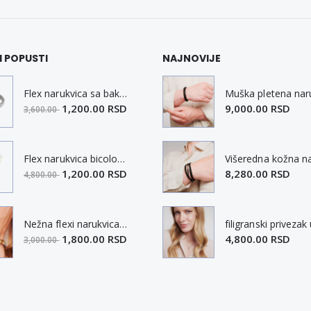
I POPUSTI
NAJNOVIJE
Flex narukvica sa bakarnim elementima M
1,200.00 RSD
9,000.00 RSD
3,600.00
Flex narukvica bicolor sa bakarnim elementima XL
1,200.00 RSD
8,280.00 RSD
4,800.00
Nežna flexi narukvica sa magnetima i elementima u boji zlata i bakrom M
1,800.00 RSD
4,800.00 RSD
3,000.00