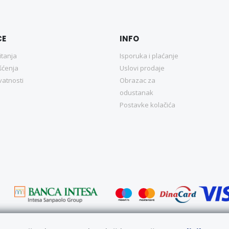
CE
INFO
itanja
Isporuka i plaćanje
šćenja
Uslovi prodaje
ivatnosti
Obrazac za
odustanak
Postavke kolačića