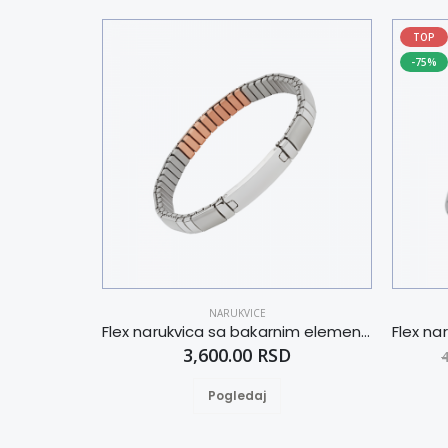
TOP
-75%
NARUKVICE
Flex narukvica sa bakarnim elementima L
3,600.00 RSD
Pogledaj