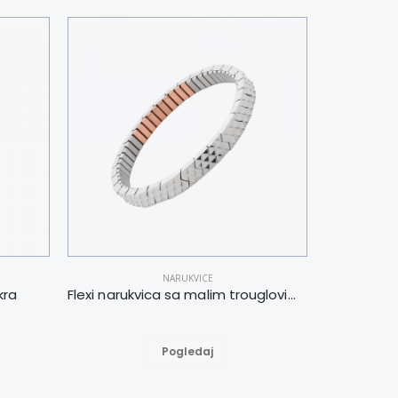
NARUKVICE
kra
Flexi narukvica sa malim trouglovima M
Flex naru
Pogledaj