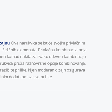
zajnu
. Ova narukvica se ističe svojim privlačnim
 čeličnih elemenata. Privlačna kombinacija boja
emen komad nakita za svaku odevnu kombinaciju.
narukvica pruža raznovrsne opcije kombinovanja,
azličite prilike. Njen moderan dizajn osigurava
ealnim dodatkom za sve prilike.