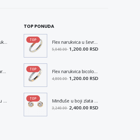
TOP PONUDA
TOP
Muška pletena narukvica sa kopčom L
Flex narukvica u ševronu i dizajn od dva tona XXL
1,200.00 RSD
5,040.00
TOP
Višeredna kožna narukvica sa kopčom od nerđajućeg čelika L-XL
Flex narukvica bicolor sa bakarnim elementima XL
1,200.00 RSD
4,800.00
TOP
filigranski privezak u obliku ključa
Minđuše u boji zlata sa Swarovski kristalom i magnetom
2,400.00 RSD
3,240.00