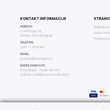
KONTAKT INFORMACIJE
STRANI
ADRESA:
Najčešća p
Prve Pruge 1d,
Uslovi kori
Zemun, Novi Beograd
Politika pr
TELEFON:
+381 11 2016 450
EMAIL:
prodaja@energetix.rs
RADNI DANI/SATI:
Ponedeljak - Petak 09-17 h
Subota i nedelja su neradni dani