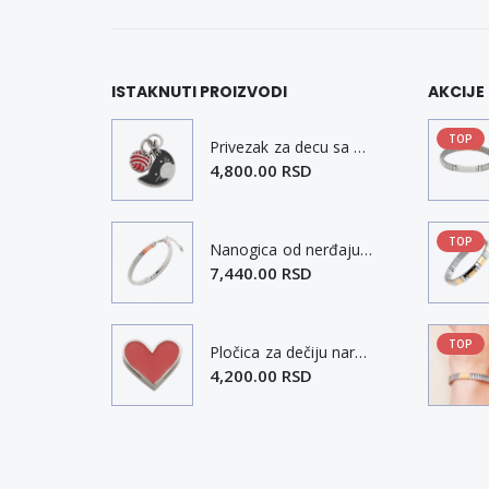
ISTAKNUTI PROIZVODI
AKCIJE 
TOP
Privezak za decu sa motivom mačke i klupkom vune
4,800.00 RSD
TOP
Nanogica od nerđajućeg čelika u ševron dizajnu sa bakrom M-L
7,440.00 RSD
TOP
Pločica za dečiju narukvicu u obliku srca
4,200.00 RSD