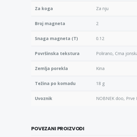
Za koga
Za nju
Broj magneta
2
Snaga magneta (T)
0.12
Površinska tekstura
Polirano, Crna jonsk
Zemlja porekla
Kina
Težina po komadu
18 g
Uvoznik
NOBNEK doo, Prve 
POVEZANI PROIZVODI