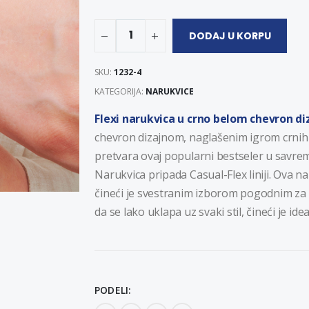
1
DODAJ U KORPU
SKU:
1232-4
KATEGORIJA:
NARUKVICE
Flexi narukvica u crno belom chevron di
chevron dizajnom, naglašenim igrom crnih i
pretvara ovaj popularni bestseler u savr
Narukvica pripada Casual-Flex liniji. Ova 
čineći je svestranim izborom pogodnim za r
da se lako uklapa uz svaki stil, čineći je id
PODELI: