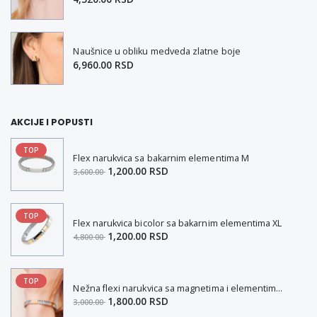
Naušnice u obliku medveda zlatne boje
6,960.00 RSD
AKCIJE I POPUSTI
TOP
Flex narukvica sa bakarnim elementima M
1,200.00 RSD
3,600.00
TOP
Flex narukvica bicolor sa bakarnim elementima XL
1,200.00 RSD
4,800.00
TOP
Nežna flexi narukvica sa magnetima i elementima u boji zlata i bakrom M
1,800.00 RSD
3,000.00