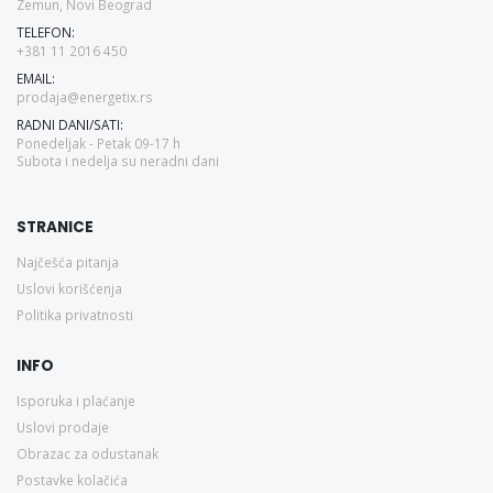
Zemun, Novi Beograd
TELEFON:
+381 11 2016 450
EMAIL:
prodaja@energetix.rs
RADNI DANI/SATI:
Ponedeljak - Petak 09-17 h
Subota i nedelja su neradni dani
STRANICE
Najčešća pitanja
Uslovi korišćenja
Politika privatnosti
INFO
Isporuka i plaćanje
Uslovi prodaje
Obrazac za odustanak
Postavke kolačića