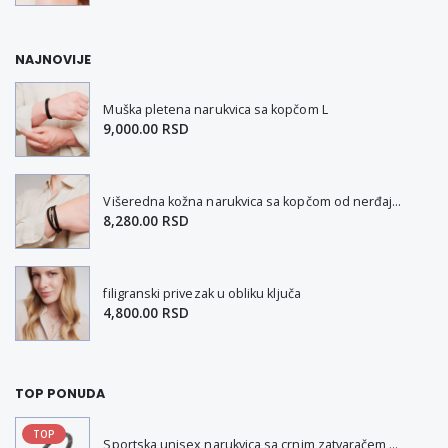
NAJNOVIJE
Muška pletena narukvica sa kopčom L
9,000.00 RSD
Višeredna kožna narukvica sa kopčom od nerđajućeg čelika L-XL
8,280.00 RSD
filigranski privezak u obliku ključa
4,800.00 RSD
TOP PONUDA
TOP
Sportska unisex narukvica sa crnim zatvaračem od nerđajućeg čelika i magnetom M