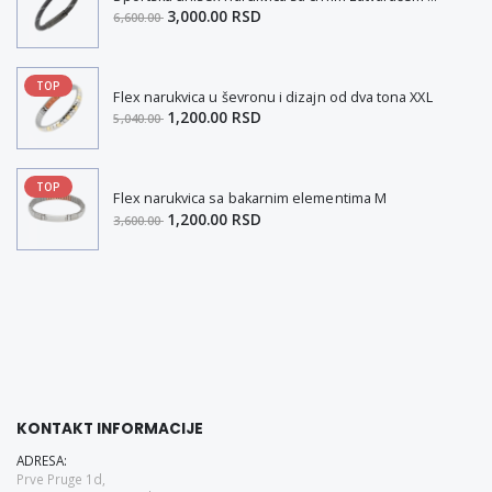
3,000.00 RSD
6,600.00
TOP
Flex narukvica u ševronu i dizajn od dva tona XXL
1,200.00 RSD
5,040.00
TOP
Flex narukvica sa bakarnim elementima M
1,200.00 RSD
3,600.00
KONTAKT INFORMACIJE
ADRESA:
Prve Pruge 1d,