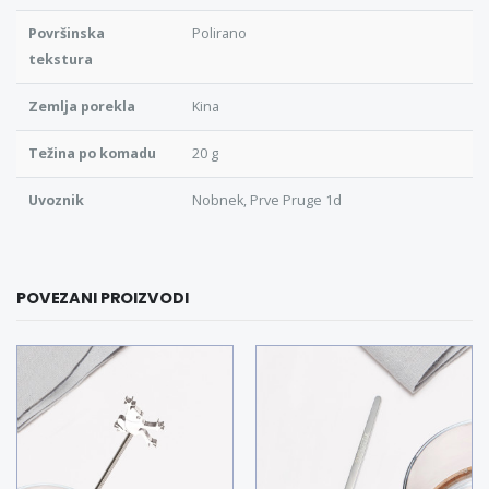
Površinska
Polirano
tekstura
Zemlja porekla
Kina
Težina po komadu
20 g
Uvoznik
Nobnek, Prve Pruge 1d
POVEZANI PROIZVODI