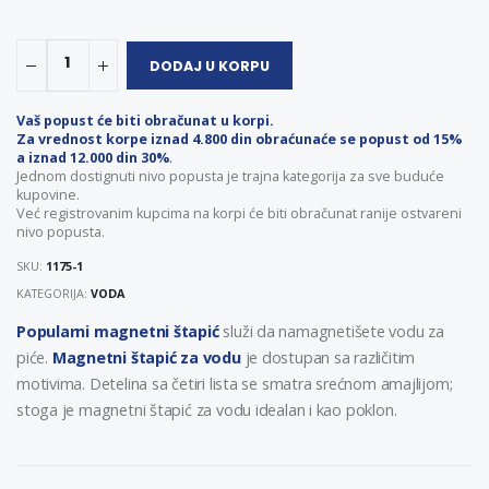
1
DODAJ U KORPU
Vaš popust će biti obračunat u korpi.
Za vrednost korpe iznad 4.800 din obraćunaće se popust od 15%
a iznad 12.000 din 30%
.
Jednom dostignuti nivo popusta je trajna kategorija za sve buduće
kupovine.
Već registrovanim kupcima na korpi će biti obračunat ranije ostvareni
nivo popusta.
SKU:
1175-1
KATEGORIJA:
VODA
Popularni magnetni štapić
služi da namagnetišete vodu za
piće.
Magnetni štapić za vodu
je dostupan sa različitim
motivima
. Detelina sa četiri lista se smatra srećnom amajlijom;
stoga je magnetni štapić za vodu idealan i kao poklon.