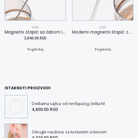
VODA
VODA
Magnetni štapić sa žabom i kristalom
Moderni magnetni štapić za vodu svedenog dizajna
3,840.00 RSD
Pogledaj
Pogledaj
ISTAKNUTI PROIZVODI
Delikatna sajlica od nerđajućeg čelika M
4,800.00 RSD
Okrugle naušnice sa kockastim cirkonom
4,320.00 RSD