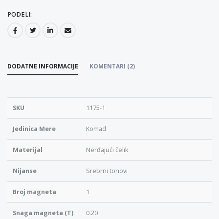
PODELI:
DODATNE INFORMACIJE
KOMENTARI (2)
SKU
1175-1
Jedinica Mere
Komad
Materijal
Nerđajući čelik
Nijanse
Srebrni tonovi
Broj magneta
1
Snaga magneta (T)
0.20