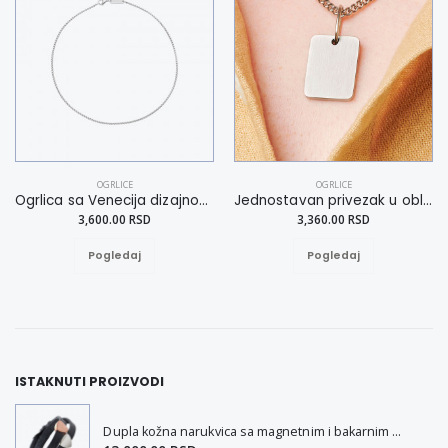
OGRLICE
OGRLICE
Ogrlica sa Venecija dizajnom XL
Jednostavan privezak u obliku pravougaonika
3,600.00 RSD
3,360.00 RSD
Pogledaj
Pogledaj
ISTAKNUTI PROIZVODI
Dupla kožna narukvica sa magnetnim i bakarnim dodacima L-XXL