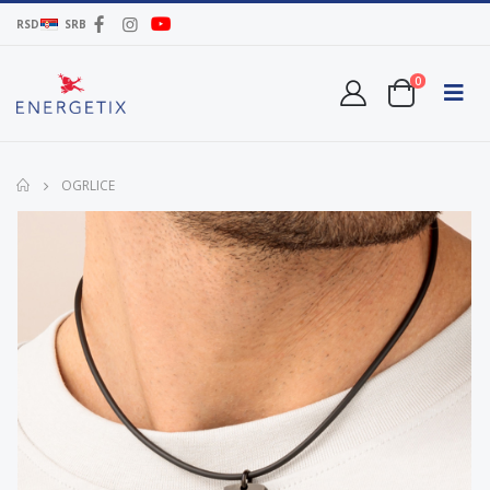
RSD
SRB
0
OGRLICE