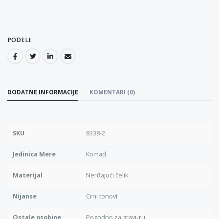
PODELI:
DODATNE INFORMACIJE
KOMENTARI (0)
SKU
8338-2
Jedinica Mere
Komad
Materijal
Nerđajući čelik
Nijanse
Crni tonovi
Ostale osobine
Pogodno za gravuru