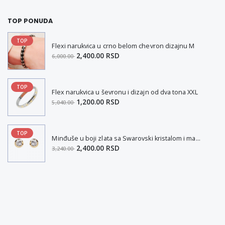
TOP PONUDA
TOP
Flexi narukvica u crno belom chevron dizajnu M
2,400.00 RSD
6,000.00
TOP
Flex narukvica u ševronu i dizajn od dva tona XXL
1,200.00 RSD
5,040.00
TOP
Minđuše u boji zlata sa Swarovski kristalom i magnetom
2,400.00 RSD
3,240.00