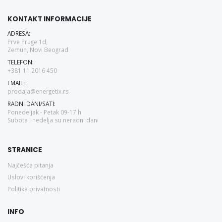
KONTAKT INFORMACIJE
ADRESA:
Prve Pruge 1d,
Zemun, Novi Beograd
TELEFON:
+381 11 2016 450
EMAIL:
prodaja@energetix.rs
RADNI DANI/SATI:
Ponedeljak - Petak 09-17 h
Subota i nedelja su neradni dani
STRANICE
Najčešća pitanja
Uslovi korišćenja
Politika privatnosti
INFO