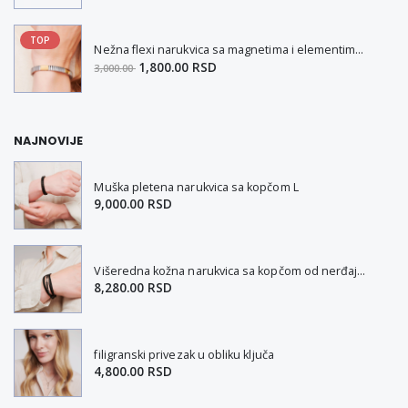
TOP
Nežna flexi narukvica sa magnetima i elementima u boji zlata i bakrom M
1,800.00 RSD
3,000.00
NAJNOVIJE
Muška pletena narukvica sa kopčom L
9,000.00 RSD
Višeredna kožna narukvica sa kopčom od nerđajućeg čelika L-XL
8,280.00 RSD
filigranski privezak u obliku ključa
4,800.00 RSD