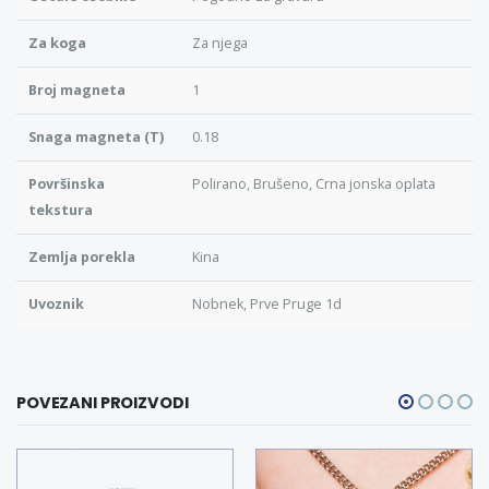
Za koga
Za njega
Broj magneta
1
Snaga magneta (T)
0.18
Površinska
Polirano, Brušeno, Crna jonska oplata
tekstura
Zemlja porekla
Kina
Uvoznik
Nobnek, Prve Pruge 1d
POVEZANI PROIZVODI