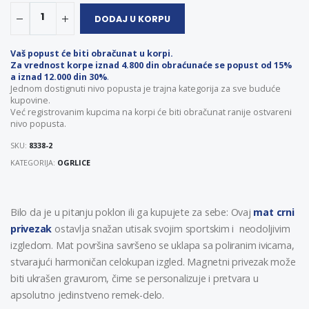
1
DODAJ U KORPU
Vaš popust će biti obračunat u korpi.
Za vrednost korpe iznad 4.800 din obraćunaće se popust od 15%
a iznad 12.000 din 30%
.
Jednom dostignuti nivo popusta je trajna kategorija za sve buduće
kupovine.
Već registrovanim kupcima na korpi će biti obračunat ranije ostvareni
nivo popusta.
SKU:
8338-2
KATEGORIJA:
OGRLICE
Bilo da je u pitanju poklon ili ga kupujete za sebe: Ovaj
mat crni
privezak
ostavlja snažan utisak svojim sportskim i neodoljivim
izgledom. Mat površina savršeno se uklapa sa poliranim ivicama,
stvarajući harmoničan celokupan izgled. Magnetni privezak može
biti ukrašen gravurom, čime se personalizuje i pretvara u
apsolutno jedinstveno remek-delo.