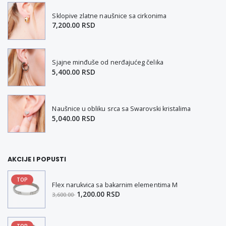
Sklopive zlatne naušnice sa cirkonima
7,200.00 RSD
Sjajne minđuše od nerđajućeg čelika
5,400.00 RSD
Naušnice u obliku srca sa Swarovski kristalima
5,040.00 RSD
AKCIJE I POPUSTI
TOP
Flex narukvica sa bakarnim elementima M
1,200.00 RSD
3,600.00
TOP