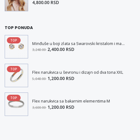
4,800.00 RSD
TOP PONUDA
TOP
Minđuše u boji zlata sa Swarovski kristalom i magnetom
2,400.00 RSD
3,240.00
TOP
Flex narukvica u ševronu i dizajn od dva tona XXL
1,200.00 RSD
5,040.00
TOP
Flex narukvica sa bakarnim elementima M
1,200.00 RSD
3,600.00