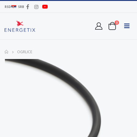
RSD
SRB
0
OGRLICE