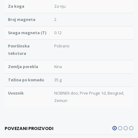
Za koga
Za nju
Broj magneta
2
Snaga magneta (T)
0.12
Površinska
Polirano
tekstura
Zemlja porekla
Kina
Težina po komadu
35 g
Uvoznik
NOBNEK doo, Prve Pruge 1d, Beograd,
Zemun
POVEZANI PROIZVODI