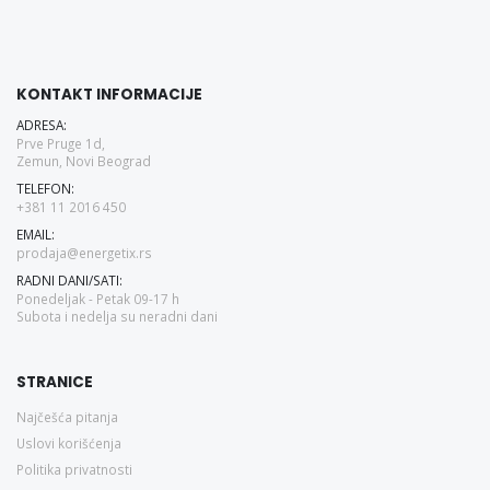
KONTAKT INFORMACIJE
ADRESA:
Prve Pruge 1d,
Zemun, Novi Beograd
TELEFON:
+381 11 2016 450
EMAIL:
prodaja@energetix.rs
RADNI DANI/SATI:
Ponedeljak - Petak 09-17 h
Subota i nedelja su neradni dani
STRANICE
Najčešća pitanja
Uslovi korišćenja
Politika privatnosti