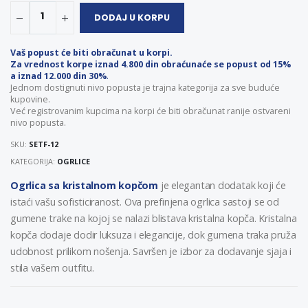
1
DODAJ U KORPU
Vaš popust će biti obračunat u korpi.
Za vrednost korpe iznad 4.800 din obraćunaće se popust od 15%
a iznad 12.000 din 30%
.
Jednom dostignuti nivo popusta je trajna kategorija za sve buduće
kupovine.
Već registrovanim kupcima na korpi će biti obračunat ranije ostvareni
nivo popusta.
SKU:
SETF-12
KATEGORIJA:
OGRLICE
Ogrlica sa kristalnom kopčom
je elegantan dodatak koji će
istaći vašu sofisticiranost. Ova prefinjena ogrlica sastoji se od
gumene trake na kojoj se nalazi blistava kristalna kopča. Kristalna
kopča dodaje dodir luksuza i elegancije, dok gumena traka pruža
udobnost prilikom nošenja. Savršen je izbor za dodavanje sjaja i
stila vašem outfitu.