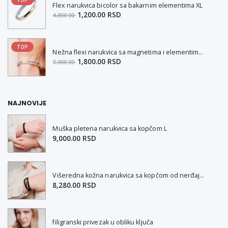
Flex narukvica bicolor sa bakarnim elementima XL
1,200.00 RSD
4,800.00
TOP
Nežna flexi narukvica sa magnetima i elementima u boji zlata i bakrom M
1,800.00 RSD
3,000.00
NAJNOVIJE
Muška pletena narukvica sa kopčom L
9,000.00 RSD
Višeredna kožna narukvica sa kopčom od nerđajućeg čelika L-XL
8,280.00 RSD
filigranski privezak u obliku ključa