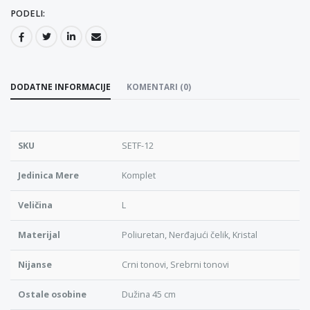
PODELI:
DODATNE INFORMACIJE
KOMENTARI (0)
SKU
SETF-12
Jedinica Mere
Komplet
Veličina
L
Materijal
Poliuretan, Nerđajući čelik, Kristal
Nijanse
Crni tonovi, Srebrni tonovi
Ostale osobine
Dužina 45 cm