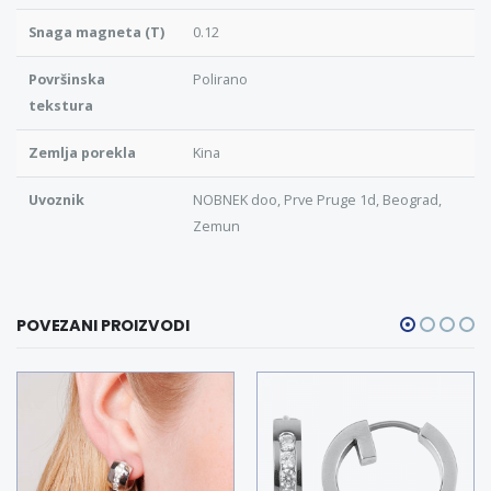
Snaga magneta (T)
0.12
Površinska
Polirano
tekstura
Zemlja porekla
Kina
Uvoznik
NOBNEK doo, Prve Pruge 1d, Beograd,
Zemun
POVEZANI PROIZVODI