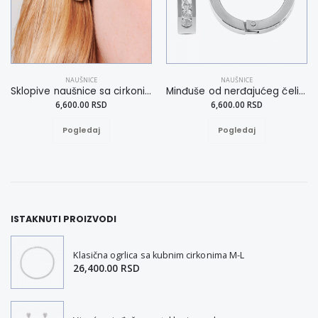
NAUŠNICE
NAUŠNICE
Sklopive naušnice sa cirkonima
Minđuše od nerđajućeg čelika u bezvremenom izgledu
6,600.00 RSD
6,600.00 RSD
Pogledaj
Pogledaj
ISTAKNUTI PROIZVODI
Klasična ogrlica sa kubnim cirkonima M-L
26,400.00 RSD