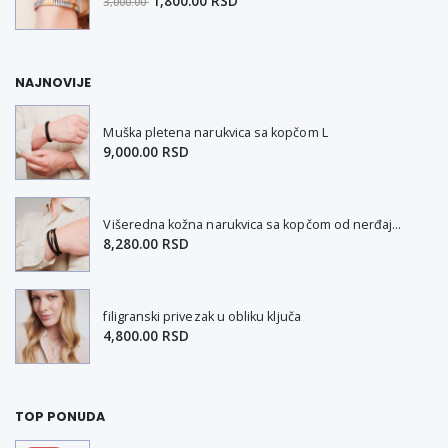
1,800.00 RSD
3,000.00
NAJNOVIJE
Muška pletena narukvica sa kopčom L
9,000.00 RSD
Višeredna kožna narukvica sa kopčom od nerđajućeg čelika L-XL
8,280.00 RSD
filigranski privezak u obliku ključa
4,800.00 RSD
TOP PONUDA