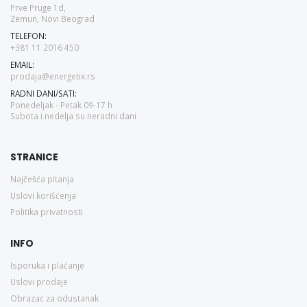
Prve Pruge 1d,
Zemun, Novi Beograd
TELEFON:
+381 11 2016 450
EMAIL:
prodaja@energetix.rs
RADNI DANI/SATI:
Ponedeljak - Petak 09-17 h
Subota i nedelja su neradni dani
STRANICE
Najčešća pitanja
Uslovi korišćenja
Politika privatnosti
INFO
Isporuka i plaćanje
Uslovi prodaje
Obrazac za odustanak