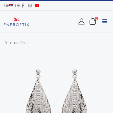
RSD
SRB
0
NAUŠNICE