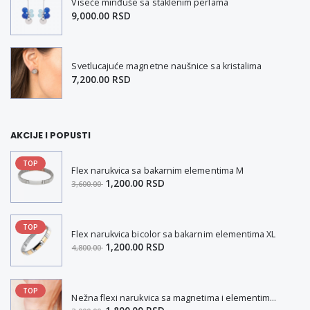
Viseće minđuše sa staklenim perlama
9,000.00 RSD
Svetlucajuće magnetne naušnice sa kristalima
7,200.00 RSD
AKCIJE I POPUSTI
TOP
Flex narukvica sa bakarnim elementima M
1,200.00 RSD
3,600.00
TOP
Flex narukvica bicolor sa bakarnim elementima XL
1,200.00 RSD
4,800.00
TOP
Nežna flexi narukvica sa magnetima i elementima u boji zlata i bakrom M