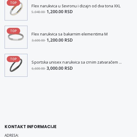
TOP
Flex narukvica u ševronu i dizajn od dva tona XXL
1,200.00 RSD
5,040.00
TOP
Flex narukvica sa bakarnim elementima M
1,200.00 RSD
3,600.00
TOP
Sportska unisex narukvica sa crnim zatvaračem od nerđajućeg čelika i magnetom M
3,000.00 RSD
6,600.00
KONTAKT INFORMACIJE
ADRESA: