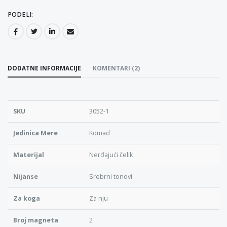
PODELI:
DODATNE INFORMACIJE
KOMENTARI (2)
SKU
3052-1
Jedinica Mere
Komad
Materijal
Nerđajući čelik
Nijanse
Srebrni tonovi
Za koga
Za nju
Broj magneta
2