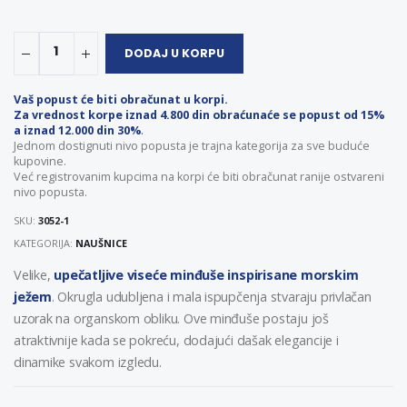
1
DODAJ U KORPU
Vaš popust će biti obračunat u korpi.
Za vrednost korpe iznad 4.800 din obraćunaće se popust od 15%
a iznad 12.000 din 30%
.
Jednom dostignuti nivo popusta je trajna kategorija za sve buduće
kupovine.
Već registrovanim kupcima na korpi će biti obračunat ranije ostvareni
nivo popusta.
SKU:
3052-1
KATEGORIJA:
NAUŠNICE
Velike,
upečatljive viseće minđuše inspirisane morskim
ježem
. Okrugla udubljena i mala ispupčenja stvaraju privlačan
uzorak na organskom obliku. Ove minđuše postaju još
atraktivnije kada se pokreću, dodajući dašak elegancije i
dinamike svakom izgledu.