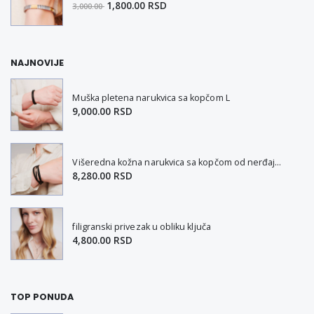
1,800.00 RSD
3,000.00
NAJNOVIJE
Muška pletena narukvica sa kopčom L
9,000.00 RSD
Višeredna kožna narukvica sa kopčom od nerđajućeg čelika L-XL
8,280.00 RSD
filigranski privezak u obliku ključa
4,800.00 RSD
TOP PONUDA