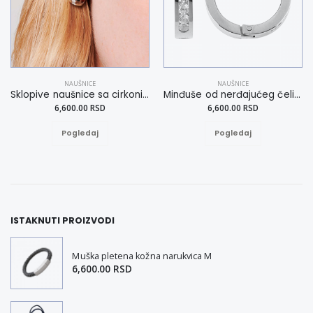
NAUŠNICE
NAUŠNICE
Sklopive naušnice sa cirkonima
Minđuše od nerđajućeg čelika u bezvremenom izgledu
6,600.00 RSD
6,600.00 RSD
Pogledaj
Pogledaj
ISTAKNUTI PROIZVODI
Muška pletena kožna narukvica M
6,600.00 RSD