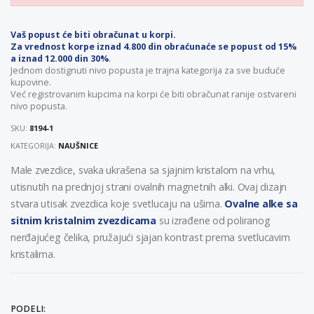
Vaš popust će biti obračunat u korpi.
Za vrednost korpe iznad 4.800 din obraćunaće se popust od 15%
a iznad 12.000 din 30%
.
Jednom dostignuti nivo popusta je trajna kategorija za sve buduće
kupovine.
Već registrovanim kupcima na korpi će biti obračunat ranije ostvareni
nivo popusta.
SKU:
8194-1
KATEGORIJA:
NAUŠNICE
Male zvezdice, svaka ukrašena sa sjajnim kristalom na vrhu,
utisnutih na prednjoj strani ovalnih magnetnih alki. Ovaj dizajn
stvara utisak zvezdica koje svetlucaju na ušima.
Ovalne alke sa
sitnim kristalnim zvezdicama
su izrađene od poliranog
nerđajućeg čelika, pružajući sjajan kontrast prema svetlucavim
kristalima.
PODELI: