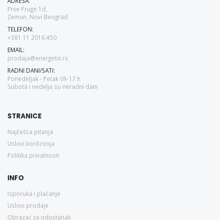
ADRESA:
Prve Pruge 1d,
Zemun, Novi Beograd
TELEFON:
+381 11 2016 450
EMAIL:
prodaja@energetix.rs
RADNI DANI/SATI:
Ponedeljak - Petak 09-17 h
Subota i nedelja su neradni dani
STRANICE
Najčešća pitanja
Uslovi korišćenja
Politika privatnosti
INFO
Isporuka i plaćanje
Uslovi prodaje
Obrazac za odustanak