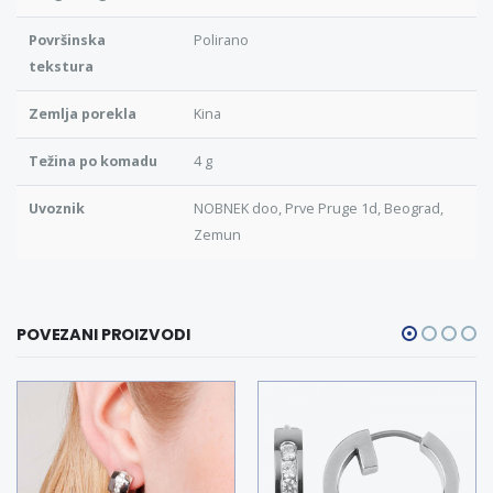
Površinska
Polirano
tekstura
Zemlja porekla
Kina
Težina po komadu
4 g
Uvoznik
NOBNEK doo, Prve Pruge 1d, Beograd,
Zemun
POVEZANI PROIZVODI