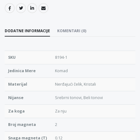
DODATNE INFORMACIJE
KOMENTARI (0)
SKU
8194-1
Jedinica Mere
Komad
Materijal
Nerđajući čelik, Kristali
Nijanse
Srebrni tonovi, Beli tonovi
Za koga
Za nju
Broj magneta
2
Snaga magneta (T)
0.12