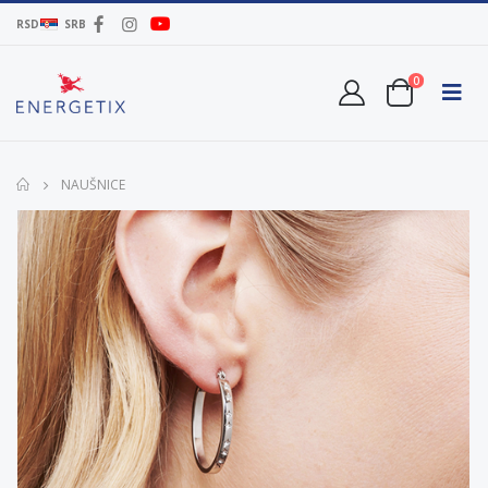
RSD
SRB
0
NAUŠNICE