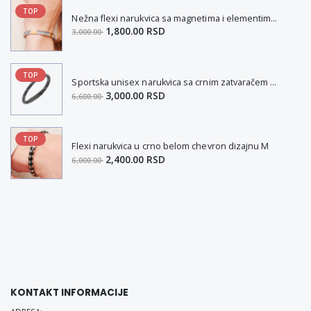
TOP
Nežna flexi narukvica sa magnetima i elementima u boji zlata i bakrom M
1,800.00 RSD
3,000.00
TOP
Sportska unisex narukvica sa crnim zatvaračem od nerđajućeg čelika i magnetom M
3,000.00 RSD
6,600.00
TOP
Flexi narukvica u crno belom chevron dizajnu M
2,400.00 RSD
6,000.00
KONTAKT INFORMACIJE