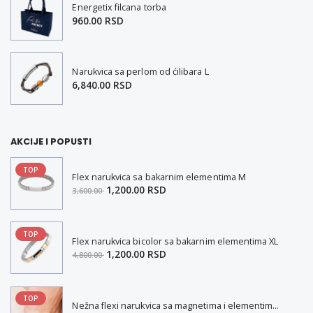
Energetix filcana torba
960.00 RSD
Narukvica sa perlom od ćilibara L
6,840.00 RSD
AKCIJE I POPUSTI
TOP
Flex narukvica sa bakarnim elementima M
1,200.00 RSD
3,600.00
TOP
Flex narukvica bicolor sa bakarnim elementima XL
1,200.00 RSD
4,800.00
TOP
Nežna flexi narukvica sa magnetima i elementima u boji zlata i bakrom M