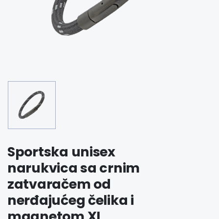
Sportska unisex
narukvica sa crnim
zatvaračem od
nerđajućeg čelika i
magnetom XL