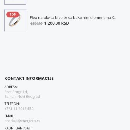
TOP
Flex narukvica bicolor sa bakarnim elementima XL
1,200.00 RSD
4,800.00
KONTAKT INFORMACIJE
ADRESA:
Prve Pruge 1d,
Zemun, Novi Beograd
TELEFON:
+381 11 2016 450
EMAIL:
prodaja@energetix.rs
RADNI DANI/SATI: