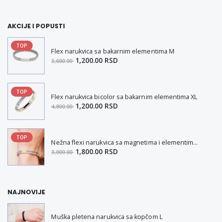
AKCIJE I POPUSTI
TOP
Flex narukvica sa bakarnim elementima M
1,200.00 RSD
3,600.00
TOP
Flex narukvica bicolor sa bakarnim elementima XL
1,200.00 RSD
4,800.00
TOP
Nežna flexi narukvica sa magnetima i elementima u boji zlata i bakrom M
1,800.00 RSD
3,000.00
NAJNOVIJE
Muška pletena narukvica sa kopčom L