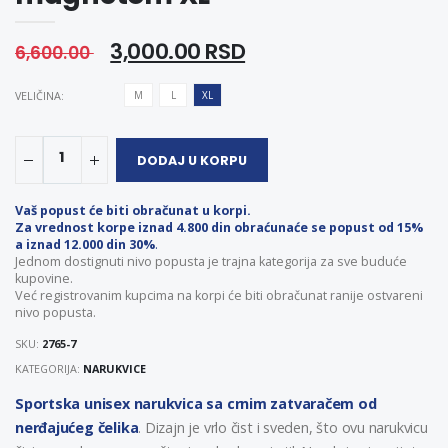
3,000.00 RSD
6,600.00
VELIČINA:
M
L
XL
1
DODAJ U KORPU
Vaš popust će biti obračunat u korpi.
Za vrednost korpe iznad 4.800 din obraćunaće se popust od 15%
a iznad 12.000 din 30%
.
Jednom dostignuti nivo popusta je trajna kategorija za sve buduće
kupovine.
Već registrovanim kupcima na korpi će biti obračunat ranije ostvareni
nivo popusta.
SKU:
2765-7
KATEGORIJA:
NARUKVICE
Sportska unisex narukvica sa crnim zatvaračem od
nerđajućeg čelika
. Dizajn je vrlo čist i sveden, što ovu narukvicu