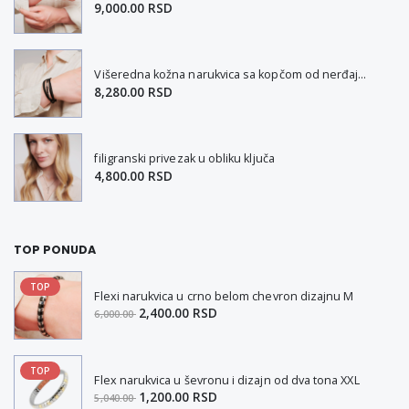
9,000.00 RSD
Višeredna kožna narukvica sa kopčom od nerđajućeg čelika L-XL
8,280.00 RSD
filigranski privezak u obliku ključa
4,800.00 RSD
TOP PONUDA
TOP
Flexi narukvica u crno belom chevron dizajnu M
2,400.00 RSD
6,000.00
TOP
Flex narukvica u ševronu i dizajn od dva tona XXL
1,200.00 RSD
5,040.00