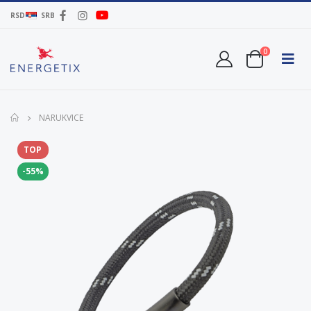
RSD
SRB
0
NARUKVICE
TOP
-55%