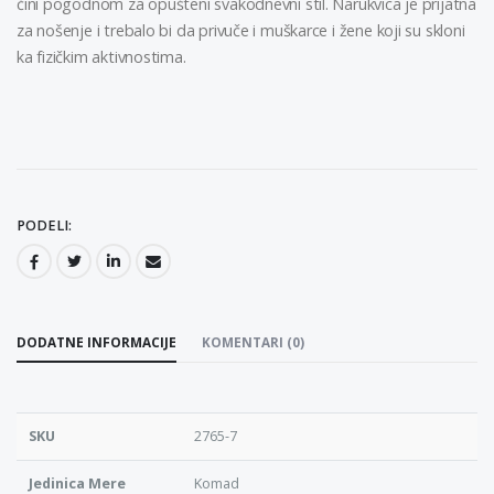
čini pogodnom za opušteni svakodnevni stil. Narukvica je prijatna
za nošenje i trebalo bi da privuče i muškarce i žene koji su skloni
ka fizičkim aktivnostima.
PODELI:
DODATNE INFORMACIJE
KOMENTARI (0)
SKU
2765-7
Jedinica Mere
Komad