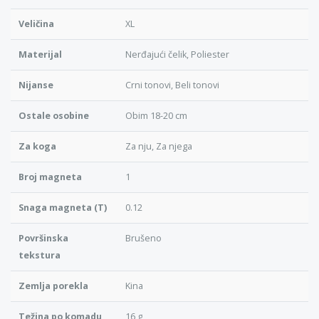
Veličina
XL
Materijal
Nerđajući čelik, Poliester
Nijanse
Crni tonovi, Beli tonovi
Ostale osobine
Obim 18-20 cm
Za koga
Za nju, Za njega
Broj magneta
1
Snaga magneta (T)
0.12
Površinska
Brušeno
tekstura
Zemlja porekla
Kina
Težina po komadu
16 g