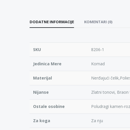
DODATNE INFORMACIJE
KOMENTARI (0)
SKU
8206-1
Jedinica Mere
Komad
Materijal
Nerđajući čelik,Poli
Nijanse
Zlatni tonovi, Braon
Ostale osobine
Poludragi kamen-ro
Za koga
Za nju