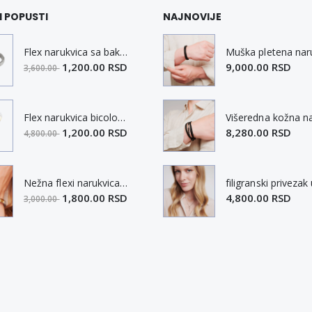
I POPUSTI
NAJNOVIJE
Flex narukvica sa bakarnim elementima M
1,200.00 RSD
9,000.00 RSD
3,600.00
Flex narukvica bicolor sa bakarnim elementima XL
1,200.00 RSD
8,280.00 RSD
4,800.00
Nežna flexi narukvica sa magnetima i elementima u boji zlata i bakrom M
1,800.00 RSD
4,800.00 RSD
3,000.00