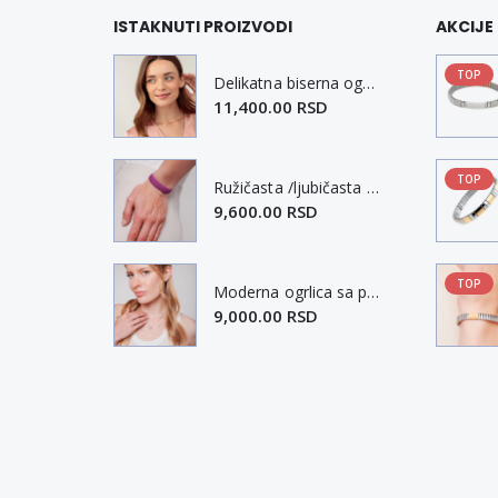
ISTAKNUTI PROIZVODI
AKCIJE 
TOP
Delikatna biserna ogrlica sa magnetima S-L
11,400.00 RSD
TOP
Ružičasta /ljubičasta sportEX narukvica S-M
9,600.00 RSD
TOP
Moderna ogrlica sa priveskom od rozen kvarca M-XL
9,000.00 RSD