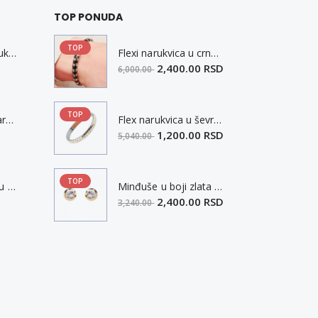
TOP PONUDA
TOP
Muška pletena narukvica sa kopčom L
Flexi narukvica u crno belom chevron dizajnu M
2,400.00 RSD
6,000.00
TOP
Višeredna kožna narukvica sa kopčom od nerđajućeg čelika L-XL
Flex narukvica u ševronu i dizajn od dva tona XXL
1,200.00 RSD
5,040.00
TOP
filigranski privezak u obliku ključa
Minđuše u boji zlata sa Swarovski kristalom i magnetom
2,400.00 RSD
3,240.00