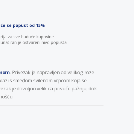
aće se popust od 15%
rija za sve buduće kupovine.
unat ranije ostvareni nivo popusta.
tanom
. Privezak je napravljen od velikog roze-
Dolazi s smeđom svilenom vrpcom koja se
ezak je dovoljno velik da privuče pažnju, dok
anošću.