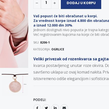
1
DODAJ U KORPU
Vaš popust će biti obračunat u korpi.
Za vrednost korpe iznad 4.800 din obraćun
a iznad 12.000 din 30%
.
Jednom dostignuti nivo popusta je trajna katego
Već registrovanim kupcima na korpi će biti obrač
SKU:
8206-1
KATEGORIJA:
OGRLICE
Veliki privezak od rozenkvarca sa gaj
kvarca postavljenog unutar roze okvira. 
savršeno uklapa uz ovaj komad nakita. Priv
istovremeno odiše elegancijom i sofisticir
PODELI: