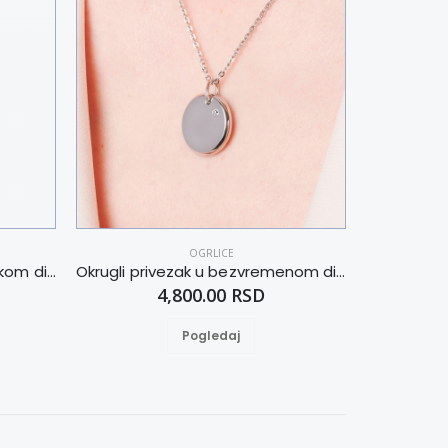
OGRLICE
Privezak u boji ruže u purističkom dizajnu
Okrugli privezak u bezvremenom dizajnu
4,800.00 RSD
Pogledaj