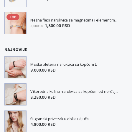
TOP
Nežna flexi narukvica sa magnetima i elementima u boji zlata i bakrom M
1,800.00 RSD
3,000.00
NAJNOVIJE
Muška pletena narukvica sa kopčom L
9,000.00 RSD
Višeredna kožna narukvica sa kopčom od nerđajućeg čelika L-XL
8,280.00 RSD
filigranski privezak u obliku ključa
4,800.00 RSD