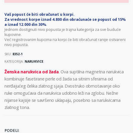
Vaš popust će biti obračunat u korpi.
Za vrednost korpe iznad 4.800 din obraćunaće se popust od 15%
a iznad 12.000 din 30%
.
Jednom dostignuti nivo popusta je trajna kategorija za sve buduće
kupovine.
Već registrovanim kupcima na korpi će biti obračunat ranije ostvareni
nivo popusta.
SKU:
8352-1
KATEGORIJA:
NARUKVICE
Ženska narukvica od žada
. Ova suptilna magnetna narukvica
kombinuje fasetirane perle od žada sa sitnim sferama od
nerđajućeg čelika zlatnog sjaja. Dvostruko obmotavanje oko
ruke omogućava da narukvica udobno leži na zglobu. Nežne
nijanse kajsije se savršeno uklapaju, posebno sa narukvicama
zlatnog tona.
PODELI: