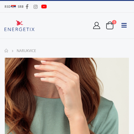
RSD
SRB
0
NARUKVICE