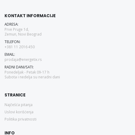
KONTAKT INFORMACIJE
ADRESA:
Prve Pruge 1d,
Zemun, Novi Beograd
TELEFON:
+381 11 2016 450
EMAIL:
prodaja@energetix.rs
RADNI DANI/SATI:
Ponedeljak - Petak 09-17 h
Subota i nedelja su neradni dani
STRANICE
Najčešća pitanja
Uslovi korišćenja
Politika privatnosti
INFO