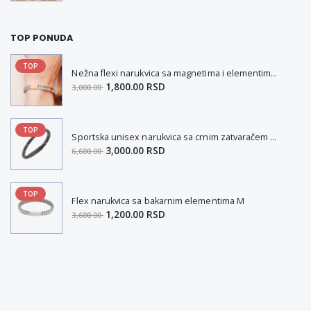
TOP PONUDA
TOP
Nežna flexi narukvica sa magnetima i elementima u boji zlata i bakrom M
1,800.00 RSD
3,000.00
TOP
Sportska unisex narukvica sa crnim zatvaračem od nerđajućeg čelika i magnetom M
3,000.00 RSD
6,600.00
TOP
Flex narukvica sa bakarnim elementima M
1,200.00 RSD
3,600.00