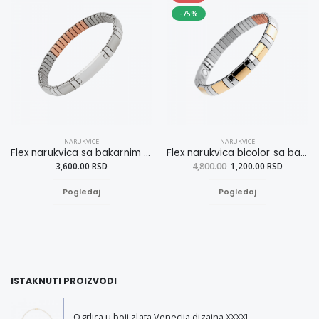
-75%
NARUKVICE
NARUKVICE
Flex narukvica sa bakarnim elementima L
Flex narukvica bicolor sa bakarnim elementima XL
3,600.00 RSD
4,800.00
1,200.00 RSD
Pogledaj
Pogledaj
ISTAKNUTI PROIZVODI
Ogrlica u boji zlata Venecija dizajna XXXXL