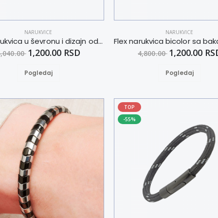
NARUKVICE
NARUKVICE
Flex narukvica u ševronu i dizajn od dva tona XXL
1,200.00 RSD
1,200.00 RS
5,040.00
4,800.00
Pogledaj
Pogledaj
TOP
-55%