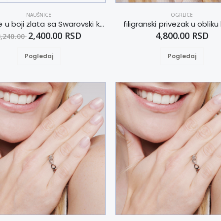
NAUŠNICE
OGRLICE
Minđuše u boji zlata sa Swarovski kristalom i magnetom
filigranski privezak u obliku
2,400.00 RSD
4,800.00 RSD
3,240.00
Pogledaj
Pogledaj