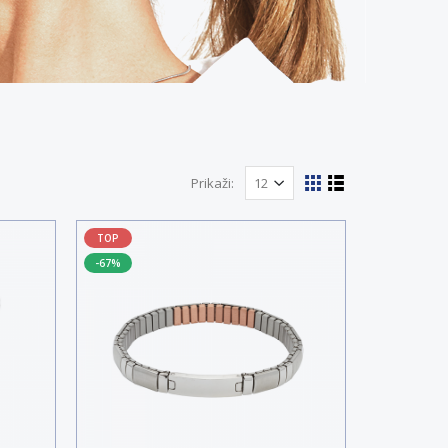
Prikaži:
TOP
-67%