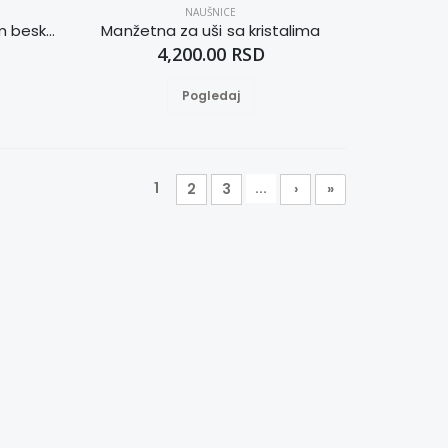
NAUŠNICE
Moderan prsten sa simbolom beskonačnosti 17
Manžetna za uši sa kristalima
4,200.00 RSD
Pogledaj
1
...
2
3
›
»