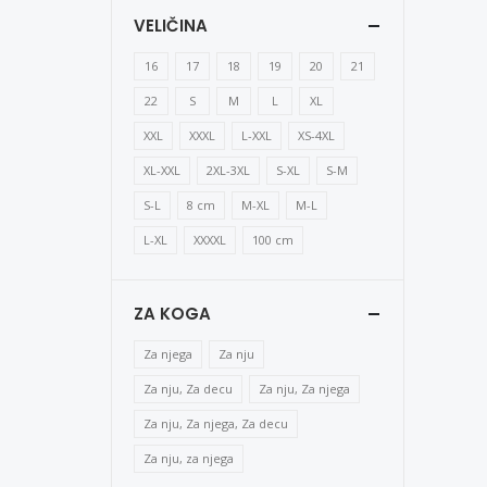
VELIČINA
16
17
18
19
20
21
22
S
M
L
XL
XXL
XXXL
L-XXL
XS-4XL
XL-XXL
2XL-3XL
S-XL
S-M
S-L
8 cm
M-XL
M-L
L-XL
XXXXL
100 cm
ZA KOGA
Za njega
Za nju
Za nju, Za decu
Za nju, Za njega
Za nju, Za njega, Za decu
Za nju, za njega