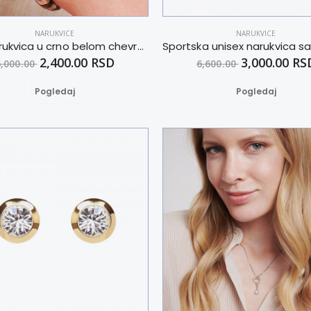
NARUKVICE
NARUKVICE
Flexi narukvica u crno belom chevron dizajnu M
2,400.00 RSD
3,000.00 RS
6,000.00
6,600.00
Pogledaj
Pogledaj