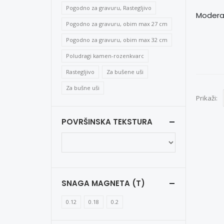
Pogodno za gravuru, Rastegljivo
Pogodno za gravuru, obim max 27 cm
Pogodno za gravuru, obim max 32 cm
Poludragi kamen-rozenkvarc
Rastegljivo
Za bušene uši
Za bušne uši
Prikaži:
POVRŠINSKA TEKSTURA
SNAGA MAGNETA (T)
0.12
0.18
0.2