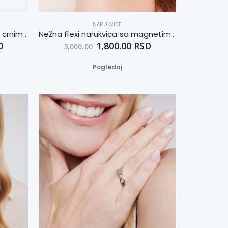
NARUKVICE
Sportska unisex narukvica sa crnim zatvaračem od nerđajućeg čelika i magnetom M
Nežna flexi narukvica sa magnetima i elementima u boji zlata i bakrom M
D
1,800.00 RSD
3,000.00
Pogledaj