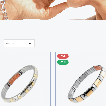
:
TOP
-75%