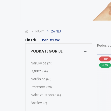
NAKIT
ZA NJU
Filteri:
Poništi sve
Redosled
PODKATEGORIJE
TOP
Narukvice
(74)
-77%
Ogrlice
(76)
Naušnice
(63)
Prstenovi
(29)
Nakit za stopala
(6)
Broševi
(2)