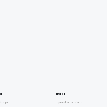
CE
INFO
itanja
Isporuka i plaćanje