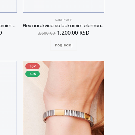
NARUKVICE
Flex narukvica bicolor sa bakarnim elementima XXL
Flex narukvica sa bakarnim elementima XXL
D
1,200.00 RSD
3,600.00
Pogledaj
TOP
-40%