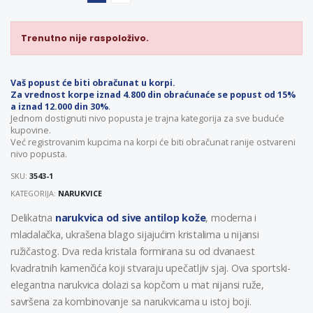
Trenutno nije raspoloživo.
Vaš popust će biti obračunat u korpi.
Za vrednost korpe iznad 4.800 din obraćunaće se popust od 15%
a iznad 12.000 din 30%
.
Jednom dostignuti nivo popusta je trajna kategorija za sve buduće
kupovine.
Već registrovanim kupcima na korpi će biti obračunat ranije ostvareni
nivo popusta.
SKU:
3543-1
KATEGORIJA:
NARUKVICE
Delikatna
narukvica od sive antilop kože
, moderna i
mladalačka, ukrašena blago sijajućim kristalima u nijansi
ružičastog. Dva reda kristala formirana su od dvanaest
kvadratnih kamenčića koji stvaraju upečatljiv sjaj. Ova sportski-
elegantna narukvica dolazi sa kopčom u mat nijansi ruže,
savršena za kombinovanje sa narukvicama u istoj boji.