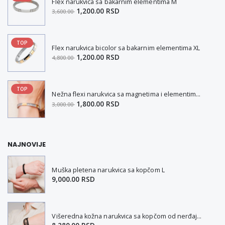
Flex narukvica sa bakarnim elementima M
1,200.00 RSD
3,600.00
TOP
Flex narukvica bicolor sa bakarnim elementima XL
1,200.00 RSD
4,800.00
TOP
Nežna flexi narukvica sa magnetima i elementima u boji zlata i bakrom M
1,800.00 RSD
3,000.00
NAJNOVIJE
Muška pletena narukvica sa kopčom L
9,000.00 RSD
Višeredna kožna narukvica sa kopčom od nerđajućeg čelika L-XL