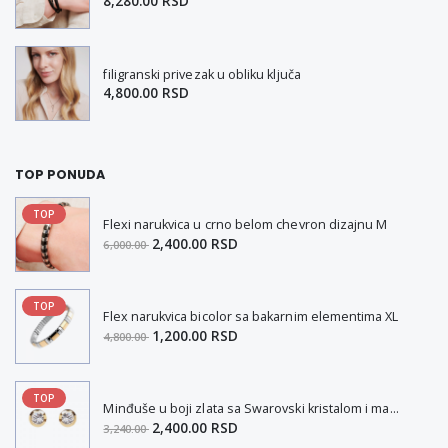
8,280.00 RSD
filigranski privezak u obliku ključa
4,800.00 RSD
TOP PONUDA
TOP
Flexi narukvica u crno belom chevron dizajnu M
2,400.00 RSD
6,000.00
TOP
Flex narukvica bicolor sa bakarnim elementima XL
1,200.00 RSD
4,800.00
TOP
Minđuše u boji zlata sa Swarovski kristalom i magnetom
2,400.00 RSD
3,240.00