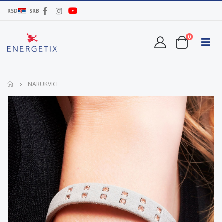
RSD
SRB
0
NARUKVICE