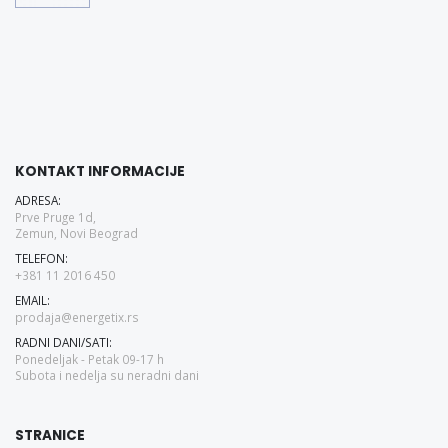
KONTAKT INFORMACIJE
ADRESA:
Prve Pruge 1d,
Zemun, Novi Beograd
TELEFON:
+381 11 2016 450
EMAIL:
prodaja@energetix.rs
RADNI DANI/SATI:
Ponedeljak - Petak 09-17 h
Subota i nedelja su neradni dani
STRANICE