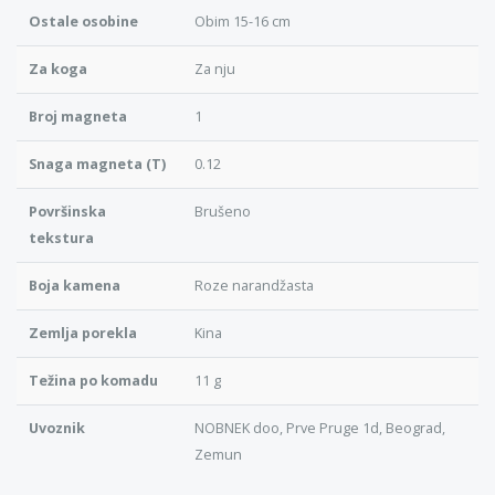
Ostale osobine
Obim 15-16 cm
Za koga
Za nju
Broj magneta
1
Snaga magneta (T)
0.12
Površinska
Brušeno
tekstura
Boja kamena
Roze narandžasta
Zemlja porekla
Kina
Težina po komadu
11 g
Uvoznik
NOBNEK doo, Prve Pruge 1d, Beograd,
Zemun