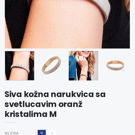
Siva kožna narukvica sa
svetlucavim oranž
kristalima M
VELIČINA:
M
L