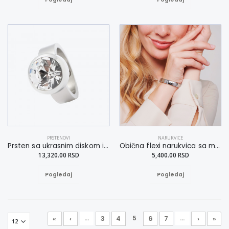
PRSTENOVI
NARUKVICE
Prsten sa ukrasnim diskom i kamenom 17
Obična flexi narukvica sa motivom šapica M
13,320.00 RSD
5,400.00 RSD
Pogledaj
Pogledaj
...
5
...
«
‹
3
4
6
7
›
»