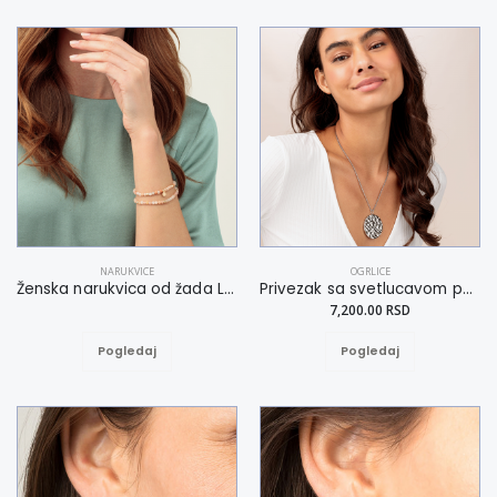
NARUKVICE
OGRLICE
Ženska narukvica od žada L-XL
Privezak sa svetlucavom površinom
7,200.00 RSD
Pogledaj
Pogledaj