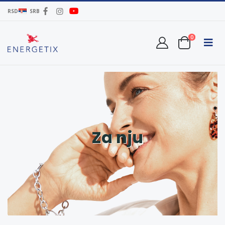
RSD
SRB
0
Za nju