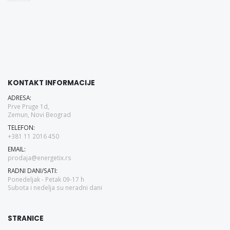
KONTAKT INFORMACIJE
ADRESA:
Prve Pruge 1d,
Zemun, Novi Beograd
TELEFON:
+381 11 2016 450
EMAIL:
prodaja@energetix.rs
RADNI DANI/SATI:
Ponedeljak - Petak 09-17 h
Subota i nedelja su neradni dani
STRANICE