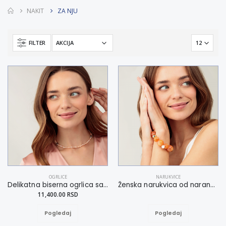
NAKIT
ZA NJU
FILTER
OGRLICE
NARUKVICE
Delikatna biserna ogrlica sa magnetima S-L
Ženska narukvica od narandžastih perli L-XL
11,400.00 RSD
Pogledaj
Pogledaj